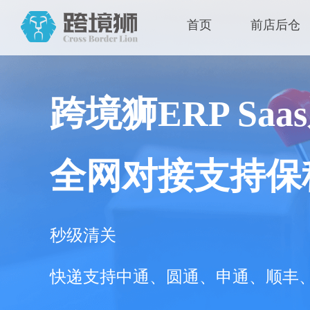
首页
前店后仓
跨境狮ERP Saa
全网对接支持保
秒级清关
快递支持中通、圆通、申通、顺丰